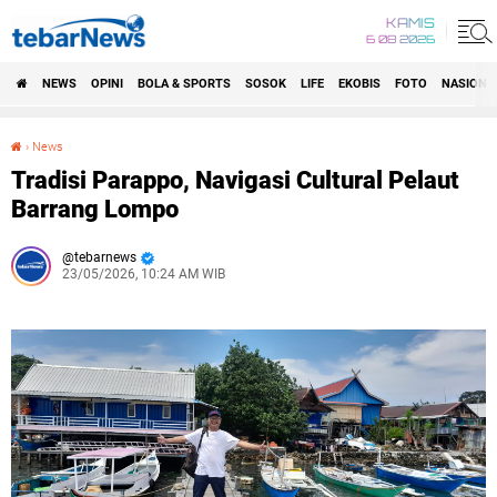
KAMIS
6 08 2026
NEWS
OPINI
BOLA & SPORTS
SOSOK
LIFE
EKOBIS
FOTO
NASIONA
›
News
Tradisi Parappo, Navigasi Cultural Pelaut Barrang Lompo
Tradisi Parappo, Navigasi Cultural Pelaut
Barrang Lompo
tebarnews
23/05/2026, 10:24 AM WIB