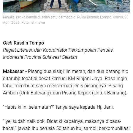
Penulis, ketika berada di salah satu dermaga di Pulau Barrang Lompo, Kamis, 23
April 2026. Foto: Istimewa
Oleh
Rusdin Tompo
Pegiat Literasi, dan Koordinator Perkumpulan Penulis
Indonesia Provinsi Sulawesi Selatan
Makassar -
Pisang dua sisir, lilin merah, dan dua batang hio
ditaruhp tepat di dekat kemudi KM Rinjani Jaya. Rasa ingin
tahu, membuat saya mencermati jenis pisangnya: Pisang
Ambon (Unti Bulerang), dan Pisang Kepok (Untuk Bainang).
“Habis ki ini selamatan?” tanya saya kepada Hj. Jani.
“Iye, sudah naik dok. Dicat ki kapalnya, makanya dibaca-
bacai,” jawab ibu berusia 50 tahun itu, sambil berkomunikasi