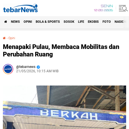
SENIN
10 08 2026
NEWS
OPINI
BOLA & SPORTS
SOSOK
LIFE
EKOBIS
FOTO
NASIONA
›
Opini
Menapaki Pulau, Membaca Mobilitas dan Perubahan Ruang
Menapaki Pulau, Membaca Mobilitas dan
Perubahan Ruang
tebarnews
21/05/2026, 10:15 AM WIB