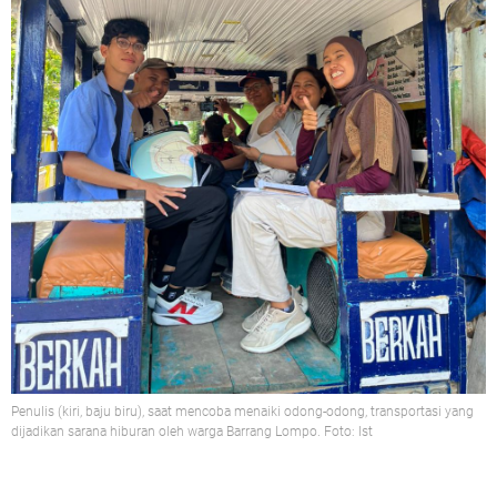
Penulis (kiri, baju biru), saat mencoba menaiki odong-odong, transportasi yang
dijadikan sarana hiburan oleh warga Barrang Lompo. Foto: Ist