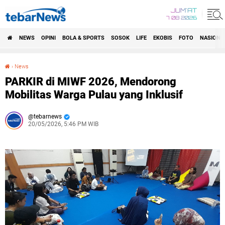
JUM'AT
7 08 2026
NEWS
OPINI
BOLA & SPORTS
SOSOK
LIFE
EKOBIS
FOTO
NASIONA
›
News
PARKIR di MIWF 2026, Mendorong Mobilitas Warga Pulau yang Inklusif
PARKIR di MIWF 2026, Mendorong
Mobilitas Warga Pulau yang Inklusif
tebarnews
20/05/2026, 5:46 PM WIB