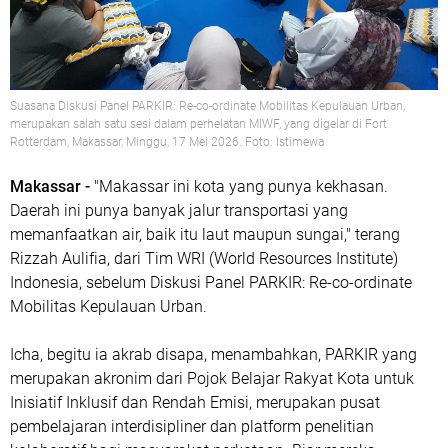
Suasana Diskusi Panel PARKIR: Re-co-ordinate Mobilitas Kepulauan Urban,
merupakan salah satu sesi dalam perhelatan MIWF, yang digelar di Fort
Rotterdam, Makassar, Minggu, 17 Mei 2026. Foto: Istimewa
Makassar -
"Makassar ini kota yang punya kekhasan.
Daerah ini punya banyak jalur transportasi yang
memanfaatkan air, baik itu laut maupun sungai," terang
Rizzah Aulifia, dari Tim WRI (World Resources Institute)
Indonesia, sebelum Diskusi Panel PARKIR: Re-co-ordinate
Mobilitas Kepulauan Urban.
Icha, begitu ia akrab disapa, menambahkan, PARKIR yang
merupakan akronim dari Pojok Belajar Rakyat Kota untuk
Inisiatif Inklusif dan Rendah Emisi, merupakan pusat
pembelajaran interdisipliner dan platform penelitian