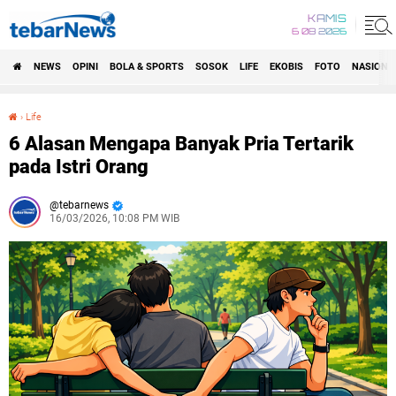
KAMIS
6 08 2026
NEWS
OPINI
BOLA & SPORTS
SOSOK
LIFE
EKOBIS
FOTO
NASIONA
›
Life
6 Alasan Mengapa Banyak Pria Tertarik pada Istri Orang
6 Alasan Mengapa Banyak Pria Tertarik
pada Istri Orang
tebarnews
16/03/2026, 10:08 PM WIB