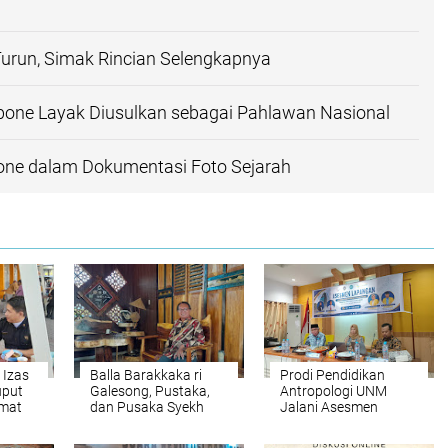
urun, Simak Rincian Selengkapnya
bone Layak Diusulkan sebagai Pahlawan Nasional
one dalam Dokumentasi Foto Sejarah
 Izas
Balla Barakkaka ri
Prodi Pendidikan
uput
Galesong, Pustaka,
Antropologi UNM
umat
dan Pusaka Syekh
Jalani Asesmen
ah
Yusuf
Lapangan LAMDIK