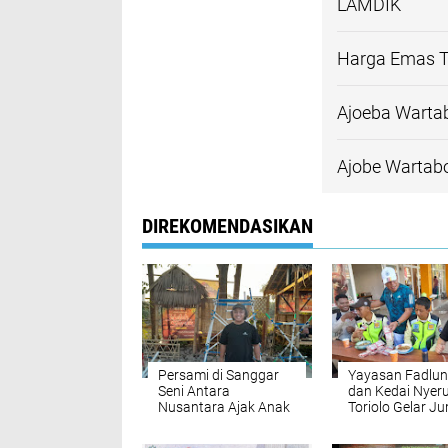
LAMDIK
Harga Emas T
Ajoeba Warta
Ajobe Wartab
DIREKOMENDASIKAN
Persami di Sanggar
Yayasan Fadlun
Seni Antara
dan Kedai Nyer
Nusantara Ajak Anak
Toriolo Gelar J
Perkuat Seni Budaya
Berkah Berhadi
Makassar
Umrah