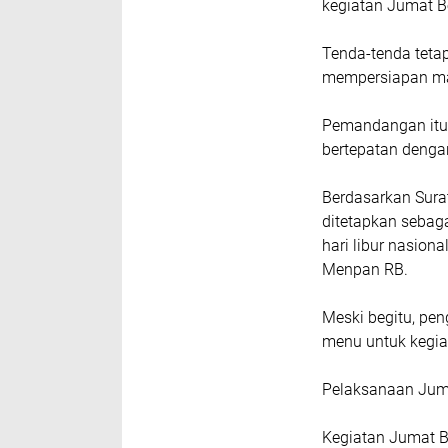
kegiatan Jumat B
Tenda-tenda teta
mempersiapan ma
Pemandangan itul
bertepatan denga
Berdasarkan Surat
ditetapkan sebaga
hari libur nasion
Menpan RB.
Meski begitu, pe
menu untuk kegi
Pelaksanaan Juma
Kegiatan Jumat Be