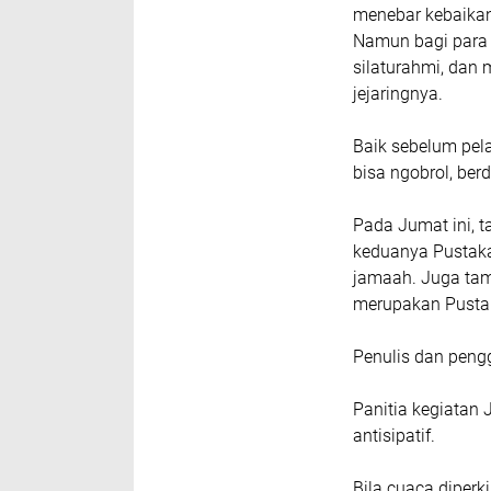
menebar kebaikan
Namun bagi para 
silaturahmi, dan 
jejaringnya.
Baik sebelum pel
bisa ngobrol, ber
Pada Jumat ini, 
keduanya Pustaka
jamaah. Juga ta
merupakan Pustak
Penulis dan pengg
Panitia kegiatan 
antisipatif.
Bila cuaca diper