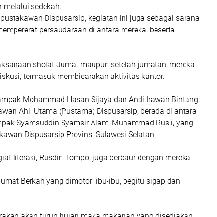
 melalui sedekah.
pustakawan Dispusarsip, kegiatan ini juga sebagai sarana
mempererat persaudaraan di antara mereka, beserta
aksanaan sholat Jumat maupun setelah jumatan, mereka
diskusi, termasuk membicarakan aktivitas kantor.
tampak Mohammad Hasan Sijaya dan Andi Irawan Bintang,
wan Ahli Utama (Pustama) Dispusarsip, berada di antara
mpak Syamsuddin Syamsir Alam, Muhammad Rusli, yang
awan Dispusarsip Provinsi Sulawesi Selatan.
iat literasi, Rusdin Tompo, juga berbaur dengan mereka.
Jumat Berkah yang dimotori ibu-ibu, begitu sigap dan
kirakan akan turun hujan maka makanan yang disediakan