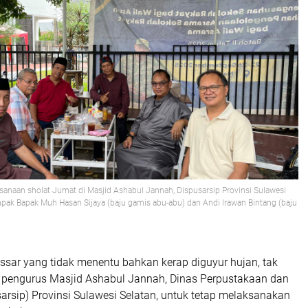
anaan sholat Jumat di Masjid Ashabul Jannah, Dispusarsip Provinsi Sulawesi
mpak Bapak Muh Hasan Sijaya (baju gamis abu-abu) dan Andi Irawan Bintang (baju
sar yang tidak menentu bahkan kerap diguyur hujan, tak
 pengurus Masjid Ashabul Jannah, Dinas Perpustakaan dan
arsip) Provinsi Sulawesi Selatan, untuk tetap melaksanakan