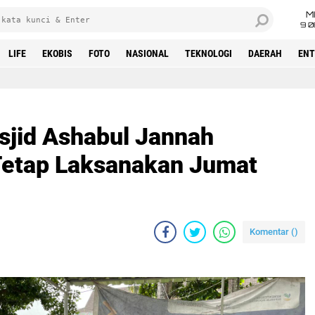
M
9 0
LIFE
EKOBIS
FOTO
NASIONAL
TEKNOLOGI
DAERAH
ENT
sjid Ashabul Jannah
 Tetap Laksanakan Jumat
Komentar (
)