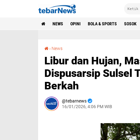
NEWS
OPINI
BOLA & SPORTS
SOSOK
Libur dan Hujan, Masjid Ashabul Jannah Dispusarsip Sulsel Tetap Laksanakan Jumat Berkah
›
News
Libur dan Hujan, Ma
Dispusarsip Sulsel
Berkah
tebarnews
16/01/2026, 4:06 PM WIB