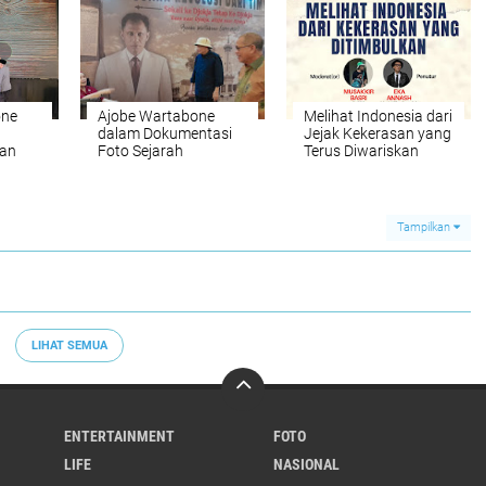
one
Ajobe Wartabone
Melihat Indonesia dari
n
dalam Dokumentasi
Jejak Kekerasan yang
wan
Foto Sejarah
Terus Diwariskan
Tampilkan
LIHAT SEMUA
ENTERTAINMENT
FOTO
LIFE
NASIONAL