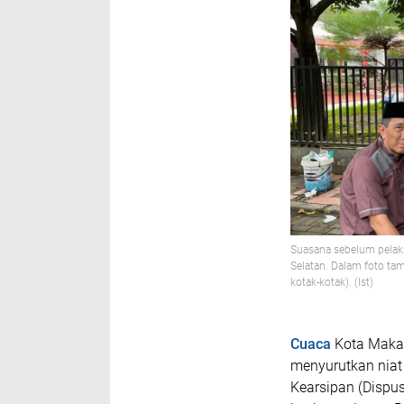
Suasana sebelum pelaks
Selatan. Dalam foto ta
kotak-kotak). (Ist)
Cuaca
Kota Makas
menyurutkan niat
Kearsipan (Dispus