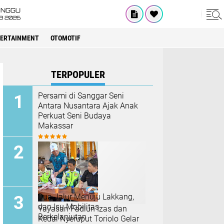
INGGU
8 2026
ERTAINMENT
OTOMOTIF
TERPOPULER
Persami di Sanggar Seni
Antara Nusantara Ajak Anak
Perkuat Seni Budaya
Makassar
Dua Jalur Menuju Lakkang,
dan Isu Mobilitas
Yayasan Fadlun Izas dan
Berkelanjutan
Kedai Nyeruput Toriolo Gelar