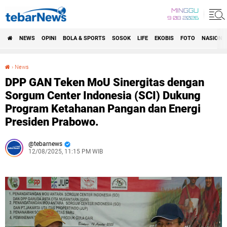
MINGGU
9 08 2026
NEWS
OPINI
BOLA & SPORTS
SOSOK
LIFE
EKOBIS
FOTO
NASIONA
›
News
DPP GAN Teken MoU Sinergitas dengan Sorgum Center Indonesia (SCI) Dukung Program Ketahanan Pangan dan Energi Presiden Prabowo.
DPP GAN Teken MoU Sinergitas dengan
Sorgum Center Indonesia (SCI) Dukung
Program Ketahanan Pangan dan Energi
Presiden Prabowo.
tebarnews
12/08/2025, 11:15 PM WIB