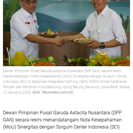
Dewan Pimpinan Pusat Garuda Astacita Nusantara (DPP GAN) secara resmi
menandatangani Nota Kesepahaman (MoU) Sinergitas dengan Sorgum Center
Indonesia (SCI) di Sekemala Integrated Farming (SEIN FARM) Dinas Ketahanan
Pangan dan Pertanian Kota Bandung, Ujung Berung, Bandung Jawa Barat, Selasa,
12 Agustus 2025.
(Dok. Tebarnews.com/ist)
Dewan Pimpinan Pusat Garuda Astacita Nusantara (DPP
GAN) secara resmi menandatangani Nota Kesepahaman
(MoU) Sinergitas dengan Sorgum Center Indonesia (SCI).