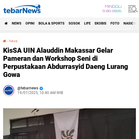
MINGGU
9 08 2026
NEWS
OPINI
BOLA & SPORTS
SOSOK
LIFE
EKOBIS
FOTO
NASIONA
›
News
KisSA UIN Alauddin Makassar Gelar Pameran dan Workshop Seni di Perpustakaan Abdurrasyid Daeng Lurang Gowa
KisSA UIN Alauddin Makassar Gelar
Pameran dan Workshop Seni di
Perpustakaan Abdurrasyid Daeng Lurang
Gowa
tebarnews
19/07/2025, 10:40 AM WIB