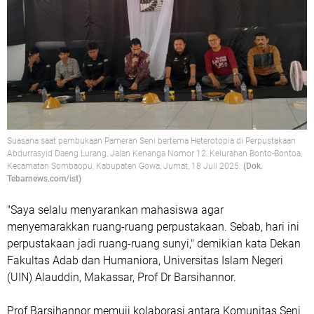
Suasana saat pembukaan Pameran Seni bertema Heterotopia di Perpustakaan
Abdurrasyid Daeng Lurang, Jalan Kenanga Nomor 12, Kelurahan Bonto-Bontoa,
Kecamatan Sombaopu, Kabupaten Gowa, Jumat, 18 Juli 2025.
(Dok.
Tebarnews.com/ist)
"Saya selalu menyarankan mahasiswa agar
menyemarakkan ruang-ruang perpustakaan. Sebab, hari ini
perpustakaan jadi ruang-ruang sunyi," demikian kata Dekan
Fakultas Adab dan Humaniora, Universitas Islam Negeri
(UIN) Alauddin, Makassar, Prof Dr Barsihannor.
Prof Barsihannor memuji kolaborasi antara Komunitas Seni