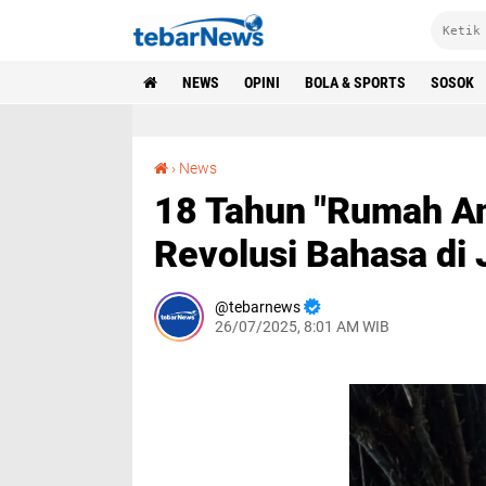
NEWS
OPINI
BOLA & SPORTS
SOSOK
18 Tahun "Rumah Anak Bangsa": Sebuah Revolusi Bahasa di Jantung Kampung Inggris
›
News
18 Tahun "Rumah A
Revolusi Bahasa di
tebarnews
26/07/2025, 8:01 AM WIB