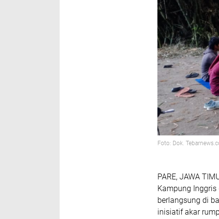
Foto: Dok. Tebarnews.
PARE, JAWA TIMUR 
Kampung Inggris 
berlangsung di b
inisiatif akar r