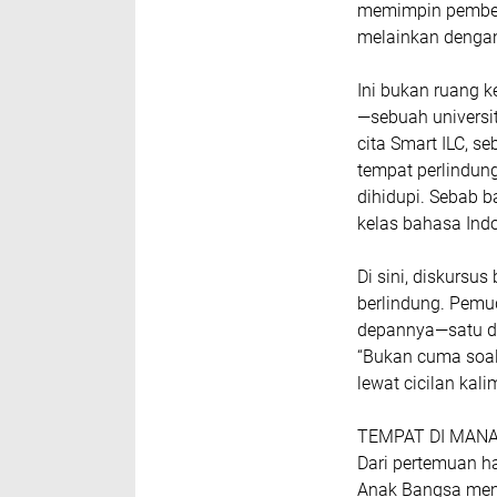
memimpin pember
melainkan dengan
Ini bukan ruang k
—sebuah universit
cita Smart ILC, s
tempat perlindung
dihidupi. Sebab b
kelas bahasa Ind
Di sini, diskursu
berlindung. Pemu
depannya—satu dis
“Bukan cuma soal
lewat cicilan kalim
TEMPAT DI MANA
Dari pertemuan h
Anak Bangsa menu