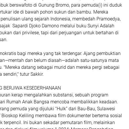
sibuk berswafoto di Gunung Bromo, para pemuda(i) ini duduk
 bertukar ide di bawah pohon sukun dan bambu. Mereka
penulisan ulang sejarah Indonesia, membedah Pramoedya,
ajak Sapardi Djoko Damono melalui buku Sunyi Adalah
an dari privilese, tapi dari perjuangan untuk bertahan di
san.
okratis bagi mereka yang tak terdengar. Ajang pembuktian
san—mentah dan belum diasah—adalah satu-satunya mata
u. "Mereka datang sebagai murid dan mereka pergi sebagai
 sendiri," tutur Sakkir.
NG BERJIWA KESEDERHANAAN
iburan kerap mengalahkan substansi, sebuah program
g dari Rumah Anak Bangsa mencoba membalikkan keadaan.
rang pemuda yang dijuluki “Hulk” dari Bau-Bau, Sulawesi
if Bioskop Keliling membawa film dokumenter bertema sosial
k terpencil. Ini bukan sekadar pemutaran film, melainkan