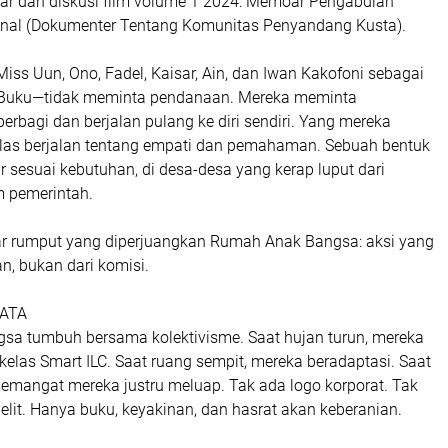
bar dan diskusi film volume 1 2024: Memoar Pengabdian
inal (Dokumenter Tentang Komunitas Penyandang Kusta).
iss Uun, Ono, Fadel, Kaisar, Ain, dan Iwan Kakofoni sebagai
 Buku—tidak meminta pendanaan. Mereka meminta
berbagi dan berjalan pulang ke diri sendiri. Yang mereka
elas berjalan tentang empati dan pemahaman. Sebuah bentuk
 sesuai kebutuhan, di desa-desa yang kerap luput dari
m pemerintah.
kar rumput yang diperjuangkan Rumah Anak Bangsa: aksi yang
an, bukan dari komisi.
ATA
a tumbuh bersama kolektivisme. Saat hujan turun, mereka
kelas Smart ILC. Saat ruang sempit, mereka beradaptasi. Saat
semangat mereka justru meluap. Tak ada logo korporat. Tak
belit. Hanya buku, keyakinan, dan hasrat akan keberanian.