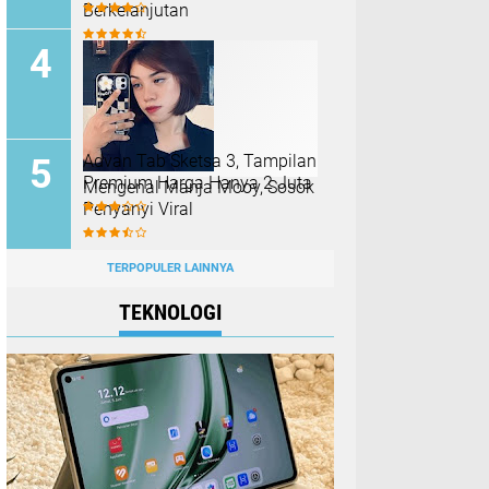
Berkelanjutan
Advan Tab Sketsa 3, Tampilan
Premium Harga Hanya 2 Juta
Mengenal Manja Mooy, Sosok
Penyanyi Viral
TERPOPULER LAINNYA
TEKNOLOGI