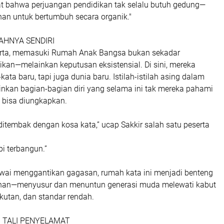
t bahwa perjuangan pendidikan tak selalu butuh gedung—
nan untuk bertumbuh secara organik."
AHNYA SENDIRI
erta, memasuki Rumah Anak Bangsa bukan sekadar
kan—melainkan keputusan eksistensial. Di sini, mereka
ta baru, tapi juga dunia baru. Istilah-istilah asing dalam
inkan bagian-bagian diri yang selama ini tak mereka pahami
 bisa diungkapkan.
ditembak dengan kosa kata,” ucap Sakkir salah satu peserta
pi terbangun.”
awai menggantikan gagasan, rumah kata ini menjadi benteng
an—menyusur dan menuntun generasi muda melewati kabut
akutan, dan standar rendah.
 TALI PENYELAMAT