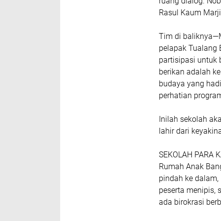
ruang dialog. No
Rasul Kaum Marj
Tim di baliknya—M
pelapak Tualang
partisipasi untuk 
berikan adalah k
budaya yang hadir
perhatian progra
Inilah sekolah a
lahir dari keyakin
SEKOLAH PARA K
Rumah Anak Bangs
pindah ke dalam, 
peserta menipis, 
ada birokrasi ber