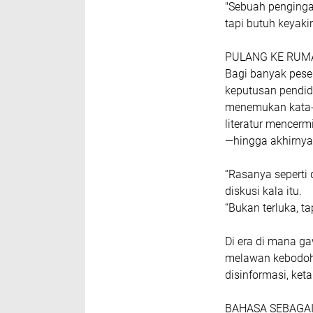
"Sebuah penginga
tapi butuh keyaki
PULANG KE RUM
Bagi banyak pes
keputusan pendidi
menemukan kata-ka
literatur mencerm
—hingga akhirnya
“Rasanya seperti 
diskusi kala itu.
“Bukan terluka, ta
Di era di mana g
melawan kebodoh
disinformasi, ket
BAHASA SEBAGAI