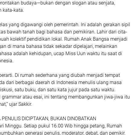
ontakan budaya—bukan dengan slogan atau senjata,
 kata-kata.
elas yang digawangi oleh pemerintah. Ini adalah gerakan sipil
as bawah tanah bagi bahasa dan pemikiran. Lahir dari cita-
ebuah kolektif pendidikan lokal. Rumah Anak Bangsa menjadi
an di mana bahasa tidak sekadar dipelajari, melainkan
ahasa adalah kehidupan, ucap Miss Uun waktu itu saat di
onesia.
s berarti. Di rumah sederhana yang diubah menjadi tempat
da dari berbagai daerah di Indonesia menulis ulang masa
kusi, satu buku, dan satu kata jujur pada satu waktu.
 grammar atau esai, ini tentang membangunkan jiwa-jiwa itu
at,” ujar Sakkir.
 PENULIS DICIPTAKAN, BUKAN DINOBATKAN
ari Minggu. Setiap pukul 16.00 Wib hingga petang, Rumah
mbuhkan generasi penulis, moderator, debat, dan pemikir.