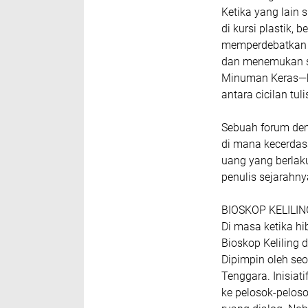
Ketika yang lain 
di kursi plastik,
memperdebatkan 
dan menemukan s
Minuman Keras—buk
antara cicilan tuli
Sebuah forum dem
di mana kecerda
uang yang berlak
penulis sejarahnya
BIOSKOP KELILI
Di masa ketika h
Bioskop Kelilin
Dipimpin oleh seo
Tenggara. Inisiat
ke pelosok-peloso