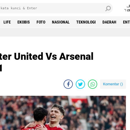
J
7 
LIFE
EKOBIS
FOTO
NASIONAL
TEKNOLOGI
DAERAH
ENT
er United Vs Arsenal
1
Komentar (
)