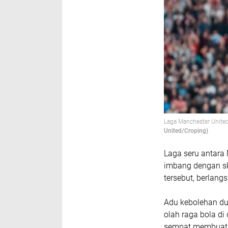
Laga
Manchester Unite
United/Croping)
Laga seru antara
imbang dengan sk
tersebut, berlang
Adu kebolehan du
olah raga bola di
sempat membuat 