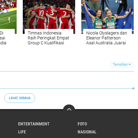
Di
Timnas Indonesia
Nicola Olyslagers dan
sai
Raih Peringkat Empat
Eleanor Patterson
ndia
Group C Kualifikasi
Asal Australia Juarai
Piala Dunia 2026 Usai
Podium Lompat
Taklukkan Bahrain 1-0
Tinggi Kejuaraan
Dunia Atletik Dalam
Ruangan
Tampilkan
LIHAT SEMUA
ENTERTAINMENT
FOTO
LIFE
NASIONAL