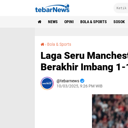
NEWS
OPINI
BOLA & SPORTS
SOSOK
Laga Seru Manchester United Vs Arsenal Berakhir Imbang 1-1
›
Bola & Sports
Laga Seru Manchest
Berakhir Imbang 1-
tebarnews
10/03/2025, 9:26 PM WIB