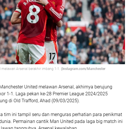
d melawan Arsenal
berakhir imbang 1-1.
(Instagram.com/Manchester
 Manchester United melawan Arsenal, akhirnya berujung
or 1-1. Laga pekan ke-28 Premier League 2024/2025
sung di Old Trafford, Ahad (09/03/2025).
a tim ini tampil seru dan menguras perhatian para penikmat
 dunia. Permainan cantik Man United pada laga big match ini
lawan tangguhya, Arsenal kewalahan.