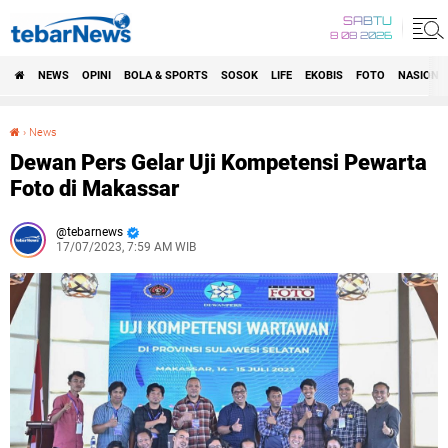
SABTU
8 08 2026
NEWS
OPINI
BOLA & SPORTS
SOSOK
LIFE
EKOBIS
FOTO
NASIONA
›
News
Dewan Pers Gelar Uji Kompetensi Pewarta Foto di Makassar
Dewan Pers Gelar Uji Kompetensi Pewarta
Foto di Makassar
tebarnews
17/07/2023, 7:59 AM WIB