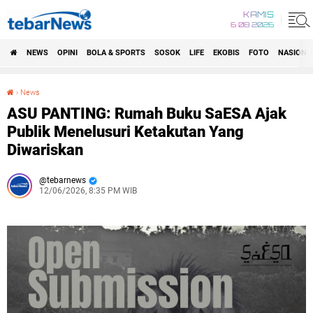
KAMIS
6 08 2026
NEWS
OPINI
BOLA & SPORTS
SOSOK
LIFE
EKOBIS
FOTO
NASIONA
›
News
ASU PANTING: Rumah Buku SaESA Ajak Publik Menelusuri Ketakutan Yang Diwariskan
ASU PANTING: Rumah Buku SaESA Ajak
Publik Menelusuri Ketakutan Yang
Diwariskan
tebarnews
12/06/2026, 8:35 PM WIB