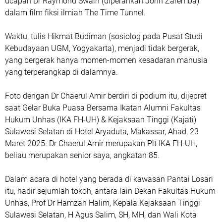
ucapan Dr Raymond Swain (diperankan John Zaremba)
dalam film fiksi ilmiah The Time Tunnel.
Waktu, tulis Hikmat Budiman (sosiolog pada Pusat Studi
Kebudayaan UGM, Yogyakarta), menjadi tidak bergerak,
yang bergerak hanya momen-momen kesadaran manusia
yang terperangkap di dalamnya.
Foto dengan Dr Chaerul Amir berdiri di podium itu, dijepret
saat Gelar Buka Puasa Bersama Ikatan Alumni Fakultas
Hukum Unhas (IKA FH-UH) & Kejaksaan Tinggi (Kajati)
Sulawesi Selatan di Hotel Aryaduta, Makassar, Ahad, 23
Maret 2025. Dr Chaerul Amir merupakan Plt IKA FH-UH,
beliau merupakan senior saya, angkatan 85.
Dalam acara di hotel yang berada di kawasan Pantai Losari
itu, hadir sejumlah tokoh, antara lain Dekan Fakultas Hukum
Unhas, Prof Dr Hamzah Halim, Kepala Kejaksaan Tinggi
Sulawesi Selatan, H Agus Salim, SH, MH, dan Wali Kota