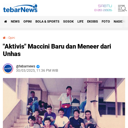
SABTU
8 08 2026
NEWS
OPINI
BOLA & SPORTS
SOSOK
LIFE
EKOBIS
FOTO
NASIONA
›
Opini
"Aktivis" Maccini Baru dan Meneer dari Unhas
"Aktivis" Maccini Baru dan Meneer dari
Unhas
tebarnews
30/03/2025, 11:36 PM WIB