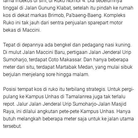
lama indekos di sini, di Ruko Nomor 4. Dia sebelumnya
tinggal di Jalan Gunung Klabat, setelah itu pindah ke rumah
kos di dekat markas Brimob, Pa’baeng-Baeng. Kompleks
Ruko ini tak jauh dari sentra penjualan sparepart motor
bekas di Maccini.
Tepat di depannya ada bengkel dan pedagang nasi kuning.
Di mulut Jalan Maccini Baru, pertigaan Jalan Jenderal Urip
Sumoharjo, terdapat Coto Makassar. Dan hanya beberapa
meter dari situ, terdapat Martabak Medan, yang mulai sibuk
berjulan menjelang sore hingga malam.
Posisi tempat kos di ruko itu terbilang strategis. Untuk pergi-
pulang ke Kampus Unhas di Tamalanrea juga tak terlalu
repot. Jalur Jalan Jenderal Urip Sumoharjo-Jalan Masjid
Raya, ini dilalui angkutan pete-pete Kampus Unhas. Hanya
butuh melangkah beberapa meter saja untuk ke jalan utama
tersebut.