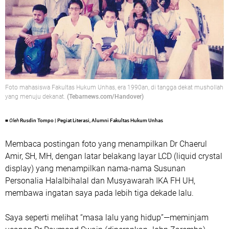
Foto mahasiswa Fakultas Hukum Unhas, era 1990an, di tangga dekat mushollah
yang menuju dekanat.
(Tebarnews.com/Handover)
■
Oleh
Rusdin Tompo | Pegiat Literasi, Alumni Fakultas Hukum Unhas
Membaca postingan foto yang menampilkan Dr Chaerul
Amir, SH, MH, dengan latar belakang layar LCD (liquid crystal
display) yang menampilkan nama-nama Susunan
Personalia Halalbihalal dan Musyawarah IKA FH UH,
membawa ingatan saya pada lebih tiga dekade lalu.
Saya seperti melihat “masa lalu yang hidup”—meminjam