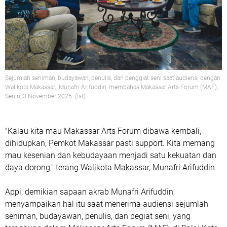
Sejumlah seniman, budayawan, penulis, dan penggiat seni saat audiensi dengan
Walikota Makassar, Munafri Arifuddin, membahas Makassar Arts Forum (MAF),
Senin, 3 November 2025. (Ist)
"Kalau kita mau Makassar Arts Forum dibawa kembali,
dihidupkan, Pemkot Makassar pasti support. Kita memang
mau kesenian dan kebudayaan menjadi satu kekuatan dan
daya dorong," terang Walikota Makassar, Munafri Arifuddin.
Appi, demikian sapaan akrab Munafri Arifuddin,
menyampaikan hal itu saat menerima audiensi sejumlah
seniman, budayawan, penulis, dan pegiat seni, yang