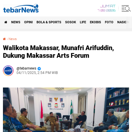
JUM'AT
7 08 2026
NEWS
OPINI
BOLA & SPORTS
SOSOK
LIFE
EKOBIS
FOTO
NASIONA
›
News
Walikota Makassar, Munafri Arifuddin, Dukung Makassar Arts Forum
Walikota Makassar, Munafri Arifuddin,
Dukung Makassar Arts Forum
tebarnews
04/11/2025, 2:54 PM WIB