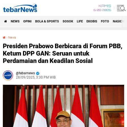
KAMIS
6 08 2026
NEWS
OPINI
BOLA & SPORTS
SOSOK
LIFE
EKOBIS
FOTO
NASIONA
›
News
Presiden Prabowo Berbicara di Forum PBB, Ketum DPP GAN: Seruan untuk Perdamaian dan Keadilan Sosial
Presiden Prabowo Berbicara di Forum PBB,
Ketum DPP GAN: Seruan untuk
Perdamaian dan Keadilan Sosial
tebarnews
28/09/2025, 3:30 PM WIB