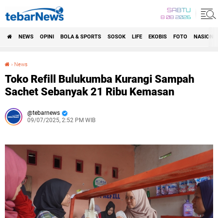
SABTU
8 08 2026
NEWS
OPINI
BOLA & SPORTS
SOSOK
LIFE
EKOBIS
FOTO
NASIONA
›
News
Toko Refill Bulukumba Kurangi Sampah Sachet Sebanyak 21 Ribu Kemasan
Toko Refill Bulukumba Kurangi Sampah
Sachet Sebanyak 21 Ribu Kemasan
tebarnews
09/07/2025, 2:52 PM WIB