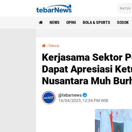
NEWS
OPINI
BOLA & SPORTS
SOSOK
Kerjasama Sektor Pertanian Indonesia-Yordania Dapat Apresiasi Ketum Garuda Asta Cita Nusantara Muh Burhanuddin
›
News
Kerjasama Sektor P
Dapat Apresiasi Ke
Nusantara Muh Bur
tebarnews
16/04/2025, 12:34 PM WIB