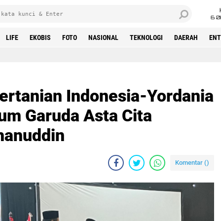
6 0
LIFE
EKOBIS
FOTO
NASIONAL
TEKNOLOGI
DAERAH
ENT
ertanian Indonesia-Yordania
tum Garuda Asta Cita
hanuddin
Komentar (
)