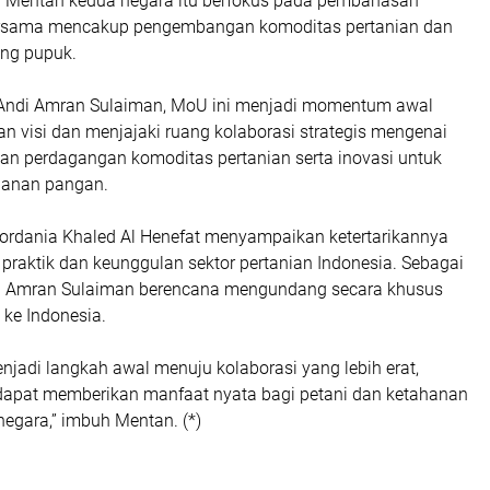
 Mentan kedua negara itu berfokus pada pembahasan
sama mencakup pengembangan komoditas pertanian dan
ang pupuk.
Andi Amran Sulaiman, MoU ini menjadi momentum awal
 visi dan menjajaki ruang kolaborasi strategis mengenai
tan perdagangan komoditas pertanian serta inovasi untuk
anan pangan.
ordania Khaled Al Henefat menyampaikan ketertarikannya
praktik dan keunggulan sektor pertanian Indonesia. Sebagai
ndi Amran Sulaiman berencana mengundang secara khusus
 ke Indonesia.
njadi langkah awal menuju kolaborasi yang lebih erat,
apat memberikan manfaat nyata bagi petani dan ketahanan
egara,” imbuh Mentan. (*)