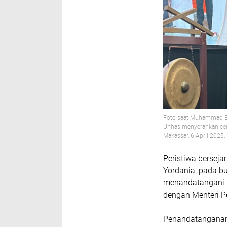
Foto saat Muhammad Bu
Unhas menyerahkan cen
Makassar, 6 April 2025.
Peristiwa berseja
Yordania, pada bu
menandatangani 
dengan Menteri Pe
Penandatanganan 