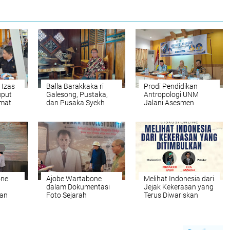
 Izas
Balla Barakkaka ri
Prodi Pendidikan
uput
Galesong, Pustaka,
Antropologi UNM
umat
dan Pusaka Syekh
Jalani Asesmen
ah
Yusuf
Lapangan LAMDIK
one
Ajobe Wartabone
Melihat Indonesia dari
n
dalam Dokumentasi
Jejak Kekerasan yang
wan
Foto Sejarah
Terus Diwariskan