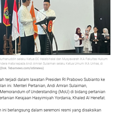
rhanuddin selaku Ketua OC Halalbihalal dan Musyawarah IKA Fakultas Hukum
dera mata kepada Andi Amran Sulaiman selaku Ketua Umum IKA Unhas, di
(Dok. Tebarnews.com/istimewa)
rah terjadi dalam lawatan Presiden RI Prabowo Subianto ke
lan ini. Menteri Pertanian, Andi Amran Sulaiman,
Memorandum of Understanding (MoU) di bidang pertanian
rtanian Kerajaan Hasyimiyah Yordania, Khaled Al Henefat.
ini berlangsung dalam seremoni resmi yang disaksikan