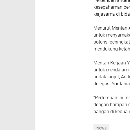
Pertemuan antara
kesepahaman ber
kerjasama di bid
Menurut Mentan 
untuk menyamakan
potensi peningka
mendukung ketah
Mentan Kerjaan Y
untuk mendalami 
tindak lanjut, A
delegasi Yordania
“Pertemuan ini me
dengan harapan d
pangan di kedua n
News