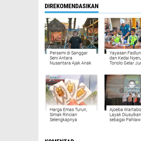
DIREKOMENDASIKAN
Persami di Sanggar
Yayasan Fadlun
Seni Antara
dan Kedai Nyer
Nusantara Ajak Anak
Toriolo Gelar J
Perkuat Seni Budaya
Berkah Berhadi
Makassar
Umrah
Harga Emas Turun,
Ajoeba Wartab
Simak Rincian
Layak Diusulka
Selengkapnya
sebagai Pahla
Nasional