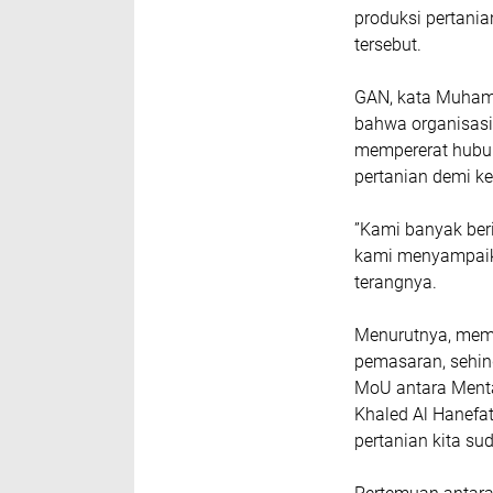
produksi pertani
tersebut.
GAN, kata Muham
bahwa organisas
mempererat hubu
pertanian demi k
”Kami banyak ber
kami menyampaika
terangnya.
Menurutnya, memb
pemasaran, sehin
MoU antara Ment
Khaled Al Hanefat
pertanian kita su