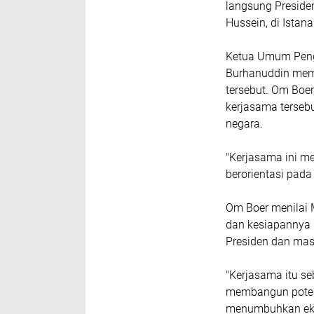
langsung Presiden
Hussein, di Istan
Ketua Umum Peng
Burhanuddin memb
tersebut. Om Boer
kerjasama terseb
negara.
"Kerjasama ini m
berorientasi pad
Om Boer menilai
dan kesiapannya
Presiden dan mas
"Kerjasama itu s
membangun poten
menumbuhkan ek