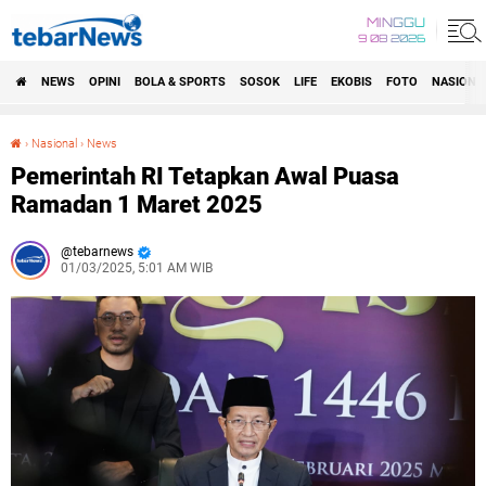
MINGGU
9 08 2026
NEWS
OPINI
BOLA & SPORTS
SOSOK
LIFE
EKOBIS
FOTO
NASIONA
›
Nasional
›
News
Pemerintah RI Tetapkan Awal Puasa Ramadan 1 Maret 2025
Pemerintah RI Tetapkan Awal Puasa
Ramadan 1 Maret 2025
tebarnews
01/03/2025, 5:01 AM WIB