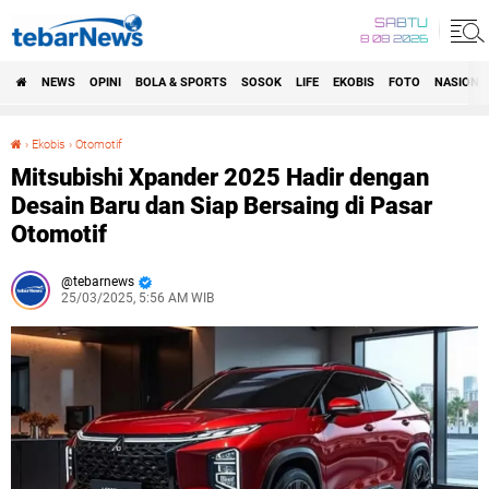
SABTU
8 08 2026
NEWS
OPINI
BOLA & SPORTS
SOSOK
LIFE
EKOBIS
FOTO
NASIONA
›
Ekobis
›
Otomotif
Mitsubishi Xpander 2025 Hadir dengan Desain Baru dan Siap Bersaing di Pasar Otomotif
Mitsubishi Xpander 2025 Hadir dengan
Desain Baru dan Siap Bersaing di Pasar
Otomotif
tebarnews
25/03/2025, 5:56 AM WIB