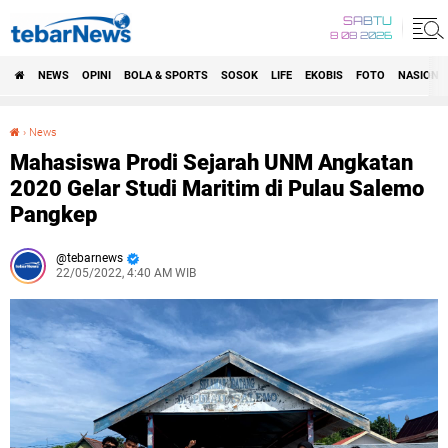
SABTU
8 08 2026
NEWS
OPINI
BOLA & SPORTS
SOSOK
LIFE
EKOBIS
FOTO
NASIONA
›
News
Mahasiswa Prodi Sejarah UNM Angkatan 2020 Gelar Studi Maritim di Pulau Salemo Pangkep
Mahasiswa Prodi Sejarah UNM Angkatan
2020 Gelar Studi Maritim di Pulau Salemo
Pangkep
tebarnews
22/05/2022, 4:40 AM WIB