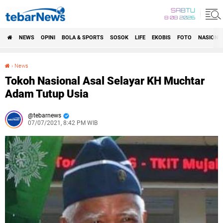
SABTU
8 08 2026
NEWS
OPINI
BOLA & SPORTS
SOSOK
LIFE
EKOBIS
FOTO
NASIONA
›
News
Tokoh Nasional Asal Selayar KH Muchtar Adam Tutup Usia
Tokoh Nasional Asal Selayar KH Muchtar
Adam Tutup Usia
tebarnews
07/07/2021, 8:42 PM WIB