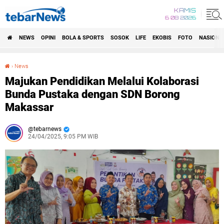
KAMIS
6 08 2026
NEWS
OPINI
BOLA & SPORTS
SOSOK
LIFE
EKOBIS
FOTO
NASIONA
›
News
Majukan Pendidikan Melalui Kolaborasi Bunda Pustaka dengan SDN Borong Makassar
Majukan Pendidikan Melalui Kolaborasi
Bunda Pustaka dengan SDN Borong
Makassar
tebarnews
24/04/2025, 9:05 PM WIB