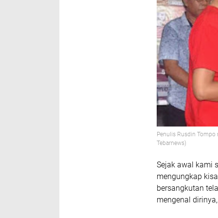
Penulis Rusdin Tompo 
Tebarnews)
Sejak awal kami s
mengungkap kisa
bersangkutan telah
mengenal dirinya