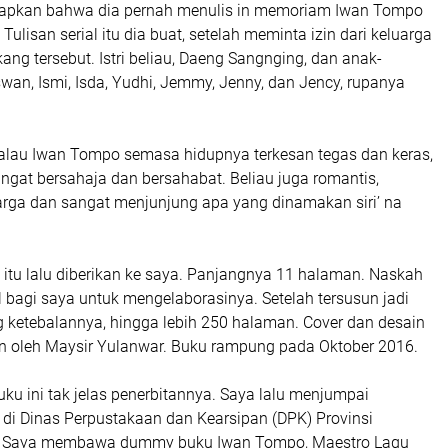
pkan bahwa dia pernah menulis in memoriam Iwan Tompo
 Tulisan serial itu dia buat, setelah meminta izin dari keluarga
ang tersebut. Istri beliau, Daeng Sangnging, dan anak-
swan, Ismi, Isda, Yudhi, Jemmy, Jenny, dan Jency, rupanya
alau Iwan Tompo semasa hidupnya terkesan tegas dan keras,
angat bersahaja dan bersahabat. Beliau juga romantis,
rga dan sangat menjunjung apa yang dinamakan siri’ na
i itu lalu diberikan ke saya. Panjangnya 11 halaman. Naskah
 bagi saya untuk mengelaborasinya. Setelah tersusun jadi
 ketebalannya, hingga lebih 250 halaman. Cover dan desain
kan oleh Maysir Yulanwar. Buku rampung pada Oktober 2016.
u ini tak jelas penerbitannya. Saya lalu menjumpai
 di Dinas Perpustakaan dan Kearsipan (DPK) Provinsi
n. Saya membawa dummy buku Iwan Tompo, Maestro Lagu