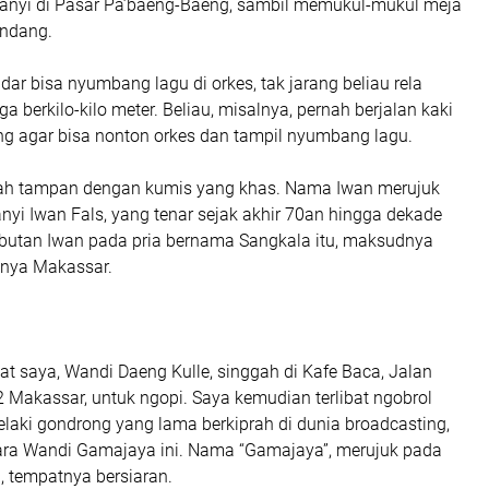
yanyi di Pasar Pa’baeng-Baeng, sambil memukul-mukul meja
endang.
ar bisa nyumbang lagu di orkes, tak jarang beliau rela
ga berkilo-kilo meter. Beliau, misalnya, pernah berjalan kaki
g agar bisa nonton orkes dan tampil nyumbang lagu.
jah tampan dengan kumis yang khas. Nama Iwan merujuk
yi Iwan Fals, yang tenar sejak akhir 70an hingga dekade
ebutan Iwan pada pria bernama Sangkala itu, maksudnya
-nya Makassar.
at saya, Wandi Daeng Kulle, singgah di Kafe Baca, Jalan
 Makassar, untuk ngopi. Saya kemudian terlibat ngobrol
laki gondrong yang lama berkiprah di dunia broadcasting,
ra Wandi Gamajaya ini. Nama “Gamajaya”, merujuk pada
 tempatnya bersiaran.