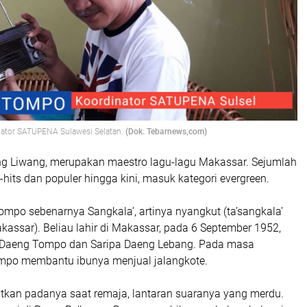
ator SATUPENA Sulawesi Selatan.
(Dok. Tebarnews,com)
 Liwang, merupakan maestro lagu-lagu Makassar. Sejumlah
hits dan populer hingga kini, masuk kategori evergreen.
mpo sebenarnya Sangkala’, artinya nyangkut (ta’sangkala’
assar). Beliau lahir di Makassar, pada 6 September 1952,
. Daeng Tompo dan Saripa Daeng Lebang. Pada masa
ompo membantu ibunya menjual jalangkote.
tkan padanya saat remaja, lantaran suaranya yang merdu.