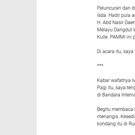
Peluncuran dan d
Isda. Hadir pula a
H. Abd Nasir Dae
Melayu Dangdut I
Kulle. PAMMI ini
Di acara itu, sa
***
Kabar wafatnya I
Pagi itu, saya te
di Bandara Intern
Begitu membaca b
menangis. Kesedi
kondang itu di R