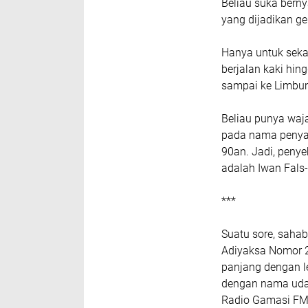
Beliau suka bern
yang dijadikan g
Hanya untuk sekad
berjalan kaki hing
sampai ke Limbun
Beliau punya wa
pada nama penyan
90an. Jadi, peny
adalah Iwan Fals
***
Suatu sore, sahab
Adiyaksa Nomor 2
panjang dengan le
dengan nama uda
Radio Gamasi FM,