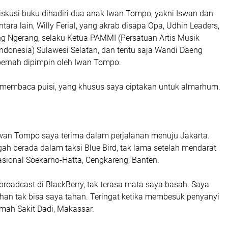
iskusi buku dihadiri dua anak Iwan Tompo, yakni Iswan dan
ntara lain, Willy Ferial, yang akrab disapa Opa, Udhin Leaders,
ng Ngerang, selaku Ketua PAMMI (Persatuan Artis Musik
ndonesia) Sulawesi Selatan, dan tentu saja Wandi Daeng
 pernah dipimpin oleh Iwan Tompo.
ya membaca puisi, yang khusus saya ciptakan untuk almarhum.
wan Tompo saya terima dalam perjalanan menuju Jakarta.
ngah berada dalam taksi Blue Bird, tak lama setelah mendarat
asional Soekarno-Hatta, Cengkareng, Banten.
roadcast di BlackBerry, tak terasa mata saya basah. Saya
han tak bisa saya tahan. Teringat ketika membesuk penyanyi
umah Sakit Dadi, Makassar.