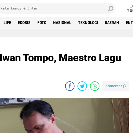
J
7 
LIFE
EKOBIS
FOTO
NASIONAL
TEKNOLOGI
DAERAH
ENT
u Iwan Tompo, Maestro Lagu
Komentar (
)