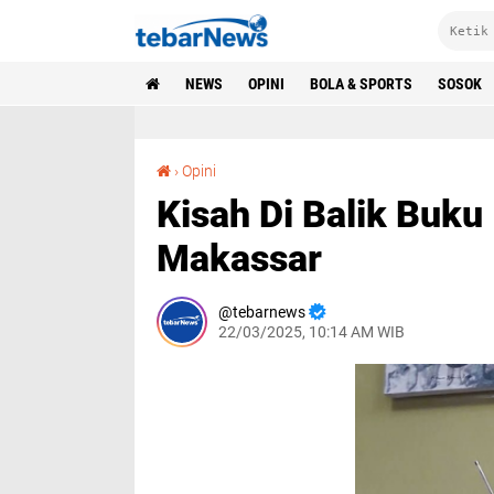
NEWS
OPINI
BOLA & SPORTS
SOSOK
Kisah Di Balik Buku Iwan Tompo, Maestro Lagu Makassar
›
Opini
Kisah Di Balik Buk
Makassar
tebarnews
22/03/2025, 10:14 AM WIB