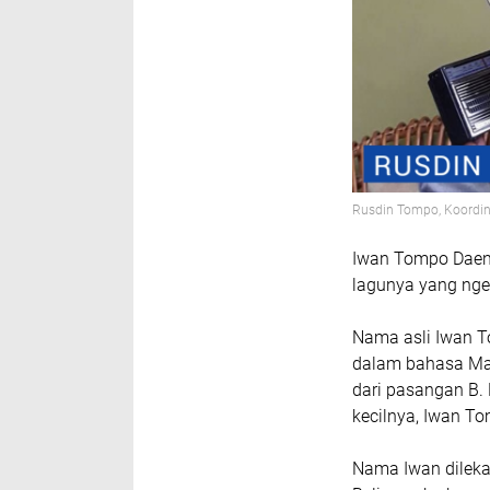
Rusdin Tompo, Koordin
Iwan Tompo Daeng
lagunya yang nge-
Nama asli Iwan To
dalam bahasa Mak
dari pasangan B
kecilnya, Iwan T
Nama Iwan dileka