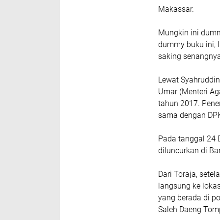
Makassar.
Mungkin ini dumm
dummy buku ini, 
saking senangnya
Lewat Syahruddin
Umar (Menteri Agam
tahun 2017. Pener
sama dengan DPK 
Pada tanggal 24 
diluncurkan di B
Dari Toraja, sete
langsung ke lokasi
yang berada di po
Saleh Daeng Tom