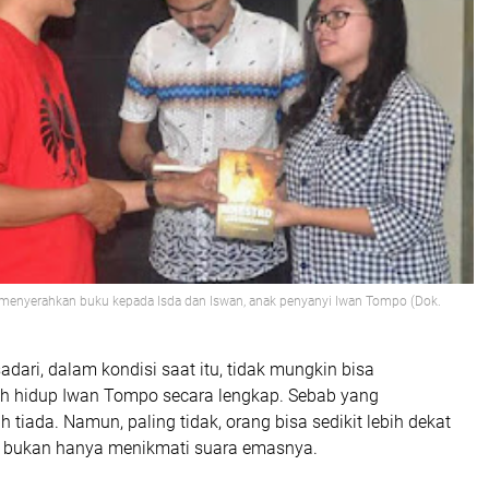
menyerahkan buku kepada Isda dan Iswan, anak penyanyi Iwan Tompo (Dok.
adari, dalam kondisi saat itu, tidak mungkin bisa
h hidup Iwan Tompo secara lengkap. Sebab yang
 tiada. Namun, paling tidak, orang bisa sedikit lebih dekat
, bukan hanya menikmati suara emasnya.