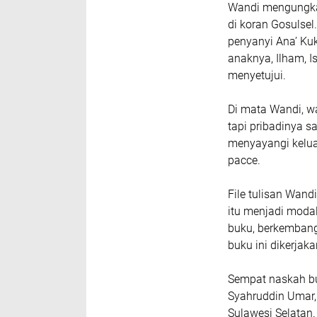
Wandi mengungka
di koran Gosulsel.
penyanyi Ana’ Kuk
anaknya, Ilham, I
menyetujui.
Di mata Wandi, w
tapi pribadinya s
menyayangi kelua
pacce.
File tulisan Wand
itu menjadi modal
buku, berkembang
buku ini dikerja
Sempat naskah buk
Syahruddin Umar,
Sulawesi Selata