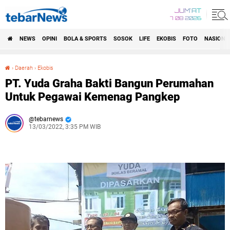
JUM'AT
7 08 2026
NEWS
OPINI
BOLA & SPORTS
SOSOK
LIFE
EKOBIS
FOTO
NASIONA
›
Daerah
›
Ekobis
PT. Yuda Graha Bakti Bangun Perumahan Untuk Pegawai Kemenag Pangkep
PT. Yuda Graha Bakti Bangun Perumahan
Untuk Pegawai Kemenag Pangkep
tebarnews
13/03/2022, 3:35 PM WIB