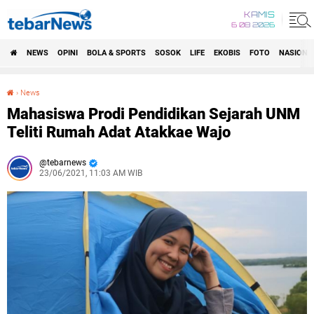
KAMIS
6 08 2026
NEWS
OPINI
BOLA & SPORTS
SOSOK
LIFE
EKOBIS
FOTO
NASIONA
›
News
Mahasiswa Prodi Pendidikan Sejarah UNM Teliti Rumah Adat Atakkae Wajo
Mahasiswa Prodi Pendidikan Sejarah UNM
Teliti Rumah Adat Atakkae Wajo
tebarnews
23/06/2021, 11:03 AM WIB