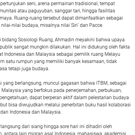
pertunjukan seni, arena permainan tradisional, tempat
nitas atau paguyuban, sanggar tari, hingga fasilitas
ia maya. Ruang-ruang tersebut dapat dimanfaatkan sebagai
ilai-nilai budaya, misalnya nilai Siri’ dan Pacce.
 di bidang Sosiologi Ruang, Ahmadin meyakini bahwa upaya
g publik sangat mungkin dilakukan. Hal ini didukung oleh fakta
 Indonesia dan Malaysia sebagai pemilik ruang Melayu
lam satu rumpun yang memiliki banyak kesamaan, tidak
sa tetapi juga budaya.
si yang berlangsung, muncul gagasan bahwa ITBM, sebagai
 Malaysia yang berfokus pada penerjemahan, perbukuan,
 pengetahuan, dapat berperan aktif dalam pelestarian budaya
ebut bisa diwujudkan melalui penerbitan buku hasil kolaborasi
dari Indonesia dan Malaysia.
langsung dari siang hingga sore hari ini dihadiri oleh
, antara lain migran asal Indonesia, mahasiswa, akademisi