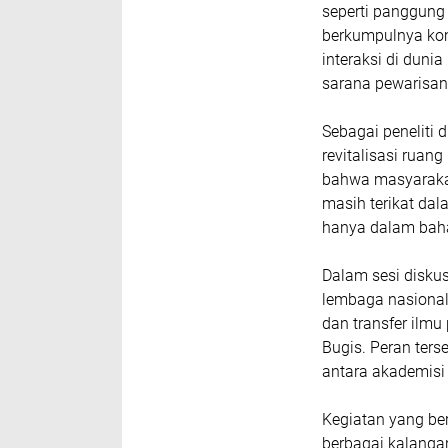
seperti panggung 
berkumpulnya komu
interaksi di dun
sarana pewarisan n
Sebagai peneliti
revitalisasi ruan
bahwa masyarakat
masih terikat da
hanya dalam baha
Dalam sesi disku
lembaga nasional
dan transfer ilmu
Bugis. Peran ters
antara akademisi 
Kegiatan yang ber
berbagai kalangan