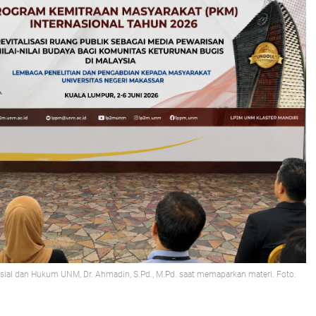
sial dan Hukum UNM, Dr. Ahmadin, S.Pd., M.Pd. saat memaparkan materi. Foto: