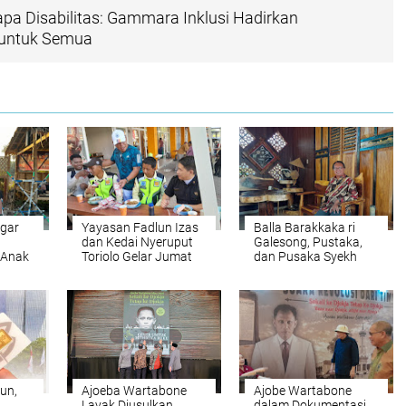
a Disabilitas: Gammara Inklusi Hadirkan
 untuk Semua
ggar
Yayasan Fadlun Izas
Balla Barakkaka ri
dan Kedai Nyeruput
Galesong, Pustaka,
 Anak
Toriolo Gelar Jumat
dan Pusaka Syekh
udaya
Berkah Berhadiah
Yusuf
Umrah
un,
Ajoeba Wartabone
Ajobe Wartabone
Layak Diusulkan
dalam Dokumentasi