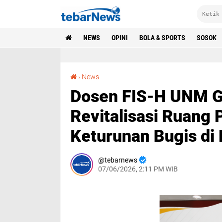
NEWS
OPINI
BOLA & SPORTS
SOSOK
Dosen FIS-H UNM Gelar PKM Internasional Revitalisasi Ruang Publik pada Komunitas Keturunan Bugis di Malaysia
›
News
Dosen FIS-H UNM Ge
Revitalisasi Ruang 
Keturunan Bugis di
tebarnews
07/06/2026, 2:11 PM WIB