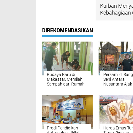
Kurban Menyap
Kebahagiaan
DIREKOMENDASIKAN
Budaya Baru di
Persami di San
Makassar, Memilah
Seni Antara
Sampah dari Rumah
Nusantara Ajak
Perkuat Seni B
Makassar
Prodi Pendidikan
Harga Emas Tur
Antropologi UNM
Simak Rincian