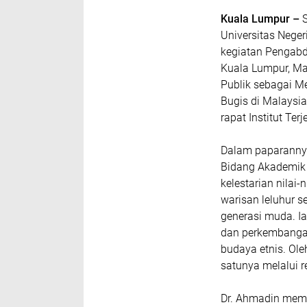
Kuala Lumpur –
S
Universitas Neger
kegiatan Pengabd
Kuala Lumpur, Ma
Publik sebagai M
Bugis di Malaysia
rapat Institut Te
Dalam paparannya
Bidang Akademik
kelestarian nilai-
warisan leluhur s
generasi muda. I
dan perkembangan 
budaya etnis. Oleh
satunya melalui re
Dr. Ahmadin mema