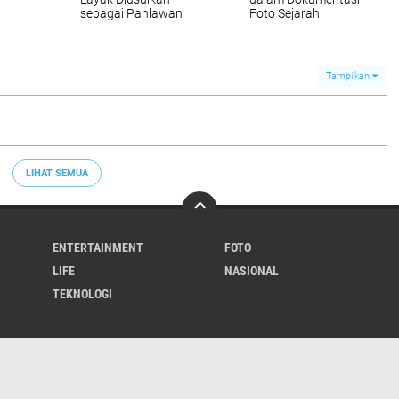
sebagai Pahlawan
Foto Sejarah
Nasional
Tampilkan
LIHAT SEMUA
ENTERTAINMENT
FOTO
LIFE
NASIONAL
TEKNOLOGI
About
Redaksi
Pedoman Media Siber
Contact