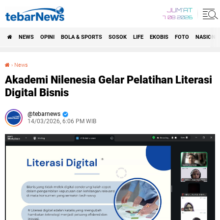
JUM'AT
7 08 2026
NEWS
OPINI
BOLA & SPORTS
SOSOK
LIFE
EKOBIS
FOTO
NASIONA
›
News
Akademi Nilenesia Gelar Pelatihan Literasi Digital Bisnis
Akademi Nilenesia Gelar Pelatihan Literasi
Digital Bisnis
tebarnews
14/03/2026, 6:06 PM WIB