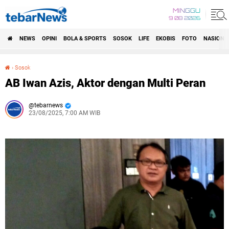
MINGGU
9 08 2026
NEWS
OPINI
BOLA & SPORTS
SOSOK
LIFE
EKOBIS
FOTO
NASIONA
›
Sosok
AB Iwan Azis, Aktor dengan Multi Peran
AB Iwan Azis, Aktor dengan Multi Peran
tebarnews
23/08/2025, 7:00 AM WIB