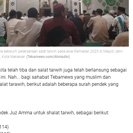
ma sebelum pelaksanaan salat tarwih pada awal Ramadan 2025 di Masjid Jami
, Kota Makassar.
(Tebarnews.com/Ahmadin)
a telah tiba dan salat tarwih juga telah berlansung sebagai
 ini. Nah... bagi sahabat Tebarnews yang muslim dan
lat tarawih, berikut adalah beberapa surah pendek yang
dek Juz Amma untuk shalat tarwih, sebagai berikut:
114)