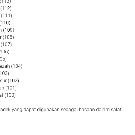
 (113)
 (112)
 (111)
(110)
n (109)
r (108)
 (107)
(106)
105)
azah (104)
(103)
sur (102)
ah (101)
at (100)
pendek yang dapat digunakan sebagai bacaan dalam salat