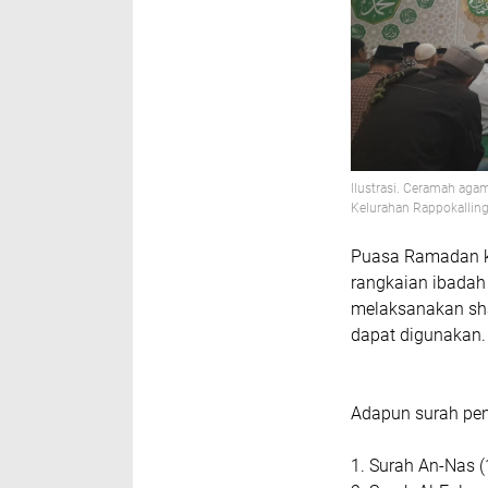
Ilustrasi. Ceramah aga
Kelurahan Rappokalling
Puasa Ramadan kit
rangkaian ibadah
melaksanakan sha
dapat digunakan.
Adapun surah pen
1. Surah An-Nas (