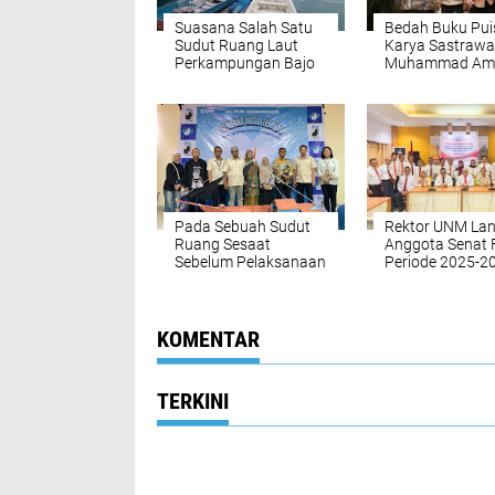
Suasana Salah Satu
Bedah Buku Pui
Sudut Ruang Laut
Karya Sastraw
Perkampungan Bajo
Muhammad Ami
di Wakatobi
Jaya
Pada Sebuah Sudut
Rektor UNM Lan
Ruang Sesaat
Anggota Senat 
Sebelum Pelaksanaan
Periode 2025-2
Seminar Sejarah dan
Wawasan
Kemaritiman di UNM
KOMENTAR
TERKINI