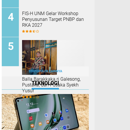
FIS-H UNM Gelar Workshop
Penyusunan Target PNBP dan
RKA 2027
TERPOPULER LAINNYA
Balla Barakkaka ri Galesong,
TEKNOLOGI
Pustaka, dan Pusaka Syekh
Yusuf