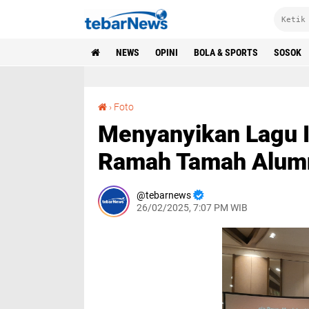
NEWS
OPINI
BOLA & SPORTS
SOSOK
Menyanyikan Lagu Indonesia Raya pada Acara Ramah Tamah Alumni FIS-H UNM di Hotel Claro
›
Foto
Menyanyikan Lagu I
Ramah Tamah Alumni
tebarnews
26/02/2025, 7:07 PM WIB