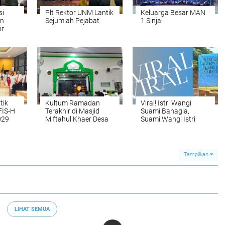
si
Plt Rektor UNM Lantik
Keluarga Besar MAN
an
Sejumlah Pejabat
1 Sinjai
r
tik
Kultum Ramadan
Viral! Istri Wangi
FIS-H
Terakhir di Masjid
Suami Bahagia,
029
Miftahul Khaer Desa
Suami Wangi Istri
Watuliwu
Curiga
Tampilkan
LIHAT SEMUA